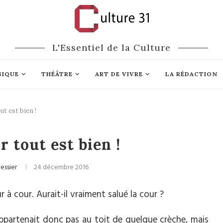
L'Essentiel de la Culture
SIQUE
THÉÂTRE
ART DE VIVRE
LA RÉDACTION
ut est bien !
Opéra
r tout est bien !
essier
24 décembre 2016
r à cour. Aurait-il vraiment salué la cour ?
ppartenait donc pas au toit de quelque crèche, mais