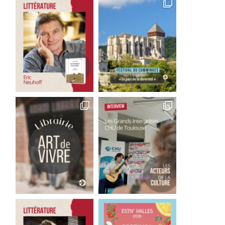
odigieux Salomé servie par
Salomé, un clash familia