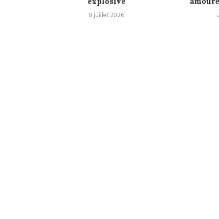
aire...
explosive
amoureu
8 juillet 2026