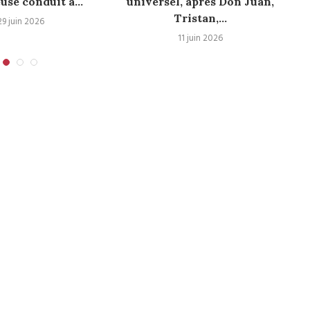
se conduit à...
universel, après Don Juan,
Tristan,...
29 juin 2026
11 juin 2026