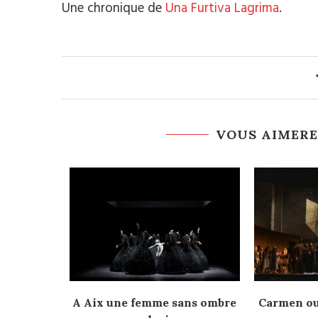
Une chronique de
Una Furtiva Lagrima
.
VOUS AIMERE
apitole •
A Aix une femme sans ombre
Carmen ou