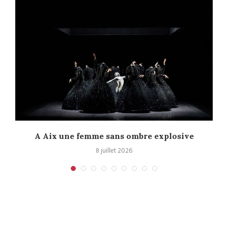
A Aix une femme sans ombre explosive
C
8 juillet 2026