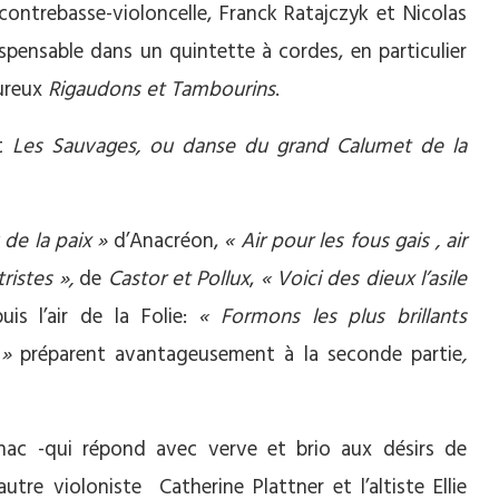
 contrebasse-violoncelle, Franck Ratajczyk et Nicolas
ispensable dans un quintette à cordes, en particulier
ureux
Rigaudons et Tambourins
.
t
Les Sauvages, ou danse du grand Calumet de la
 de la paix »
d’Anacréon,
« Air pour les fous gais , air
tristes »,
de
Castor et Pollux
,
« Voici des dieux l’asile
puis l’air de la Folie:
« Formons les plus brillants
 »
préparent avantageusement à la seconde partie
,
ilhac -qui répond avec verve et brio aux désirs de
utre violoniste Catherine Plattner et l’altiste Ellie