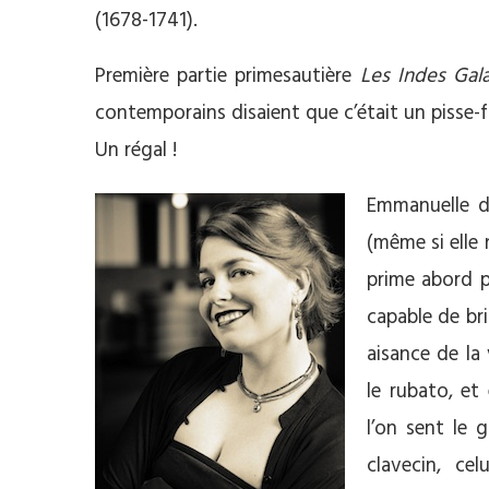
(1678-1741).
Première partie primesautière
Les Indes Gal
contemporains disaient que c’était un pisse-fr
Un régal !
Emmanuelle de
(même si elle
prime abord p
capable de bri
aisance de la 
le rubato, et
l’on sent le 
clavecin, ce