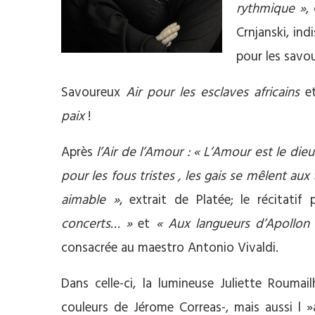
rythmique »
,
Crnjanski, ind
pour les savo
Savoureux
Air pour les esclaves africains
e
paix
!
Après
l’Air de l’Amour : « L’Amour est le dieu
pour les fous tristes , les gais se mêlent aux 
aimable »
, extrait de Platée; le récitatif 
concerts… »
et
« Aux langueurs d’Apollon
consacrée au maestro Antonio Vivaldi.
Dans celle-ci, la lumineuse Juliette Rouma
couleurs de Jérome Correas-, mais aussi l »a