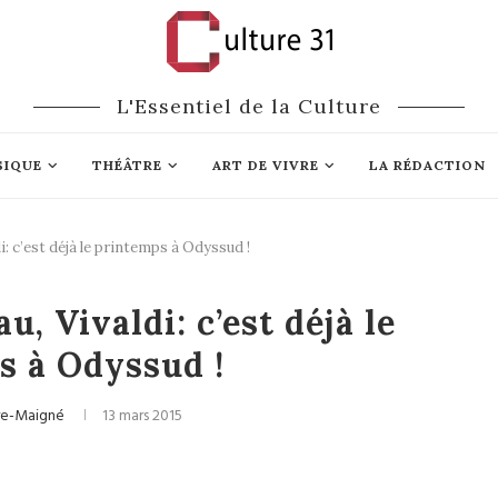
L'Essentiel de la Culture
SIQUE
THÉÂTRE
ART DE VIVRE
LA RÉDACTION
i: c’est déjà le printemps à Odyssud !
Musique
, Vivaldi: c’est déjà le
s à Odyssud !
bre-Maigné
13 mars 2015