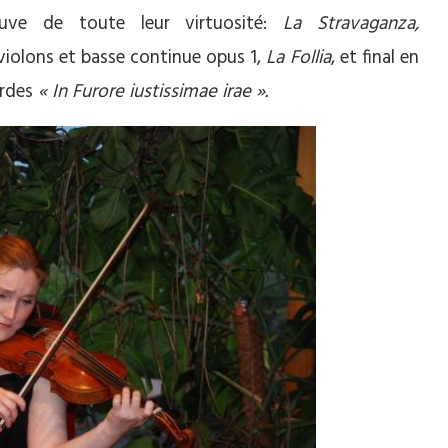
euve de toute leur virtuosité:
La Stravaganza,
violons et basse continue opus 1,
La Follia
, et final en
ordes
« In Furore iustissimae irae ».