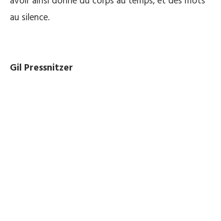
avoir ainsi donné du corps au temps, et des mots
au silence.
Gil Pressnitzer