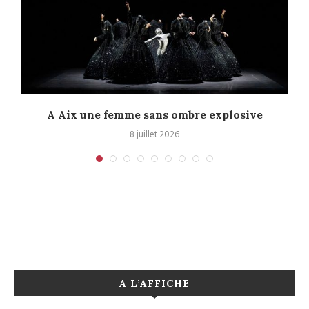
A Aix une femme sans ombre explosive
C
8 juillet 2026
A L’AFFICHE