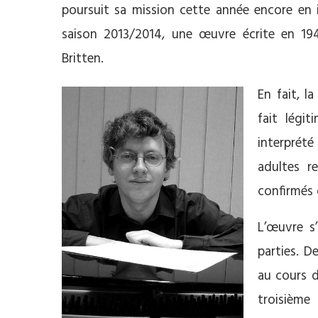
poursuit sa mission cette année encore en 
saison 2013/2014, une œuvre écrite en 19
Britten.
En fait, l
fait légi
interprét
adultes r
confirmés 
L’œuvre s
parties. D
au cours d
troisième