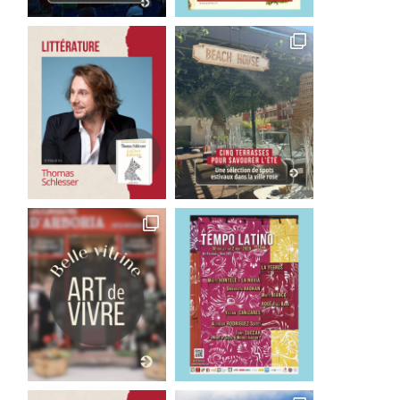
odigieux Salomé servie par
Salomé, un clash familia
une fabuleuse Salomé
rythme d’un tsunami..
2 juin 2026
25 mai 2026