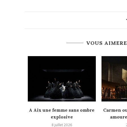
VOUS AIMERE
apitole •
A Aix une femme sans ombre
Carmen ou
aire...
explosive
amoureu
8 juillet 2026