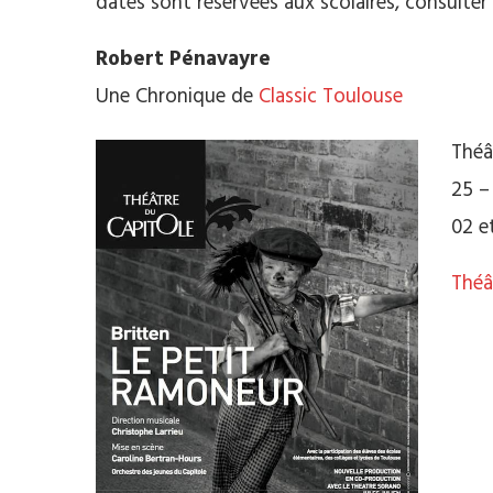
dates sont réservées aux scolaires, consulter
Robert Pénavayre
Une Chronique de
Classic Toulouse
Théâ
25 –
02 et
Théâ