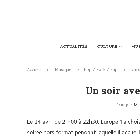
ACTUALITÉS
CULTURE
MU
Accueil
Musique
Pop / Rock / Rap
Un s
Pop
Un soir av
écrit par
IMa
Le 24 avril de 21h00 à 22h30, Europe 1 a cho
soirée hors format pendant laquelle il accueill