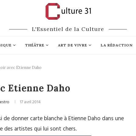
L'Essentiel de la Culture
SIQUE
THÉÂTRE
ART DE VIVRE
LA RÉDACTION
oir avec Etienne Daho
 / Rock / Rap
ec Etienne Daho
estro
17 avril 2014
isi de donner carte blanche à Etienne Daho dans une
e des artistes qui lui sont chers.