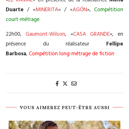
«
EL RAMAL
» en présence de la réalisatrice
Mena
Duarte
/ «
MINERITA
» / «
AGÓN
»,
Compétition
court-métrage
22h00,
Gaumont-Wilson
, «
CASA GRANDE
», en
présence du réalisateur
Fellipe
Barbosa
,
Compétition long-métrage de fiction
VOUS AIMEREZ PEUT-ÊTRE AUSSI