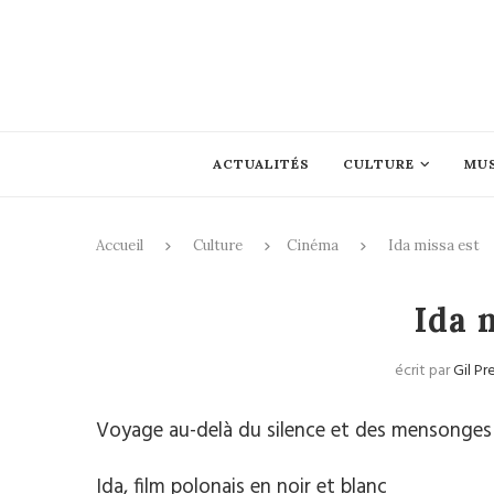
ACTUALITÉS
CULTURE
MU
Accueil
Culture
Cinéma
Ida missa est
Ida 
écrit par
Gil Pr
Voyage au-delà du silence et des mensonges
Ida, film polonais en noir et blanc