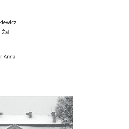
kiewicz
 Żal
ur Anna