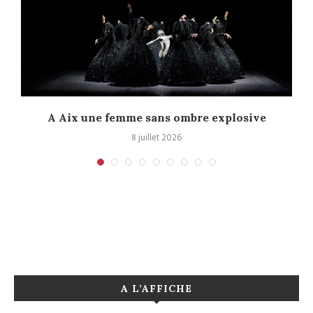
A Aix une femme sans ombre explosive
C
8 juillet 2026
A L’AFFICHE