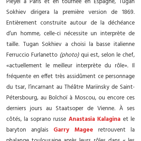
Pleyel à Paris et en tournée en Espagne, Tugan
Sokhiev dirigera la première version de 1869.
Entièrement construite autour de la déchéance
d’un homme, celle-ci nécessite un interprète de
taille. Tugan Sokhiev a choisi la basse italienne
Ferruccio Furlanetto
(photo)
qui est, selon le chef,
«actuellement le meilleur interprète du rôle». Il
fréquente en effet très assidûment ce personnage
du tsar, l’incarnant au Théâtre Mariinsky de Saint-
Pétersbourg, au Bolchoï à Moscou, ou encore ces
derniers jours au Staatsoper de Vienne. À ses
côtés, la soprano russe
Anastasia Kalagina
et le
baryton anglais
Garry Magee
retrouvent la
phalange toulousaine après leurs rôles dans « les