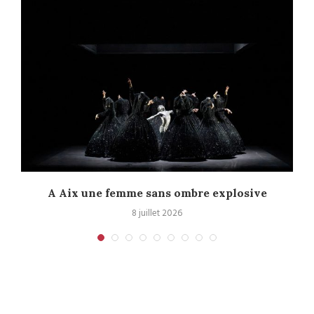
A Aix une femme sans ombre explosive
C
8 juillet 2026