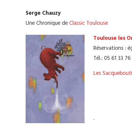
Serge Chauzy
Une Chronique de
Classic Toulouse
Toulouse les O
Réservations : é
Tél.: 05 61 33 76
Les Sacquebouti
.