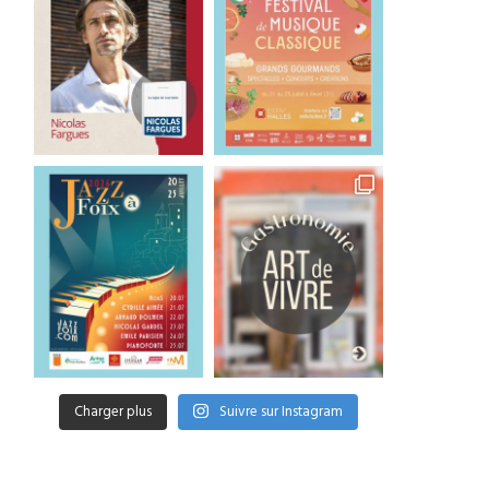
Michel Plasson retrouve
Le retour triomphal d
Toulouse pour un concert
Michel Plasson à Toulo
exceptionnel
5 juillet 2026
5 juillet 2026
Charger plus
Suivre sur Instagram