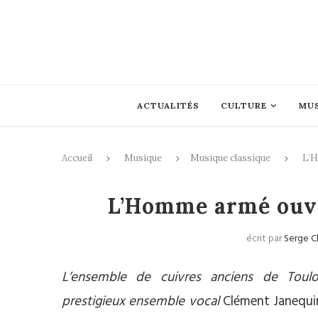
ACTUALITÉS
CULTURE
MU
Accueil
Musique
Musique classique
L’H
Mus
L’Homme armé ouvr
écrit par
Serge C
L’ensemble de cuivres anciens de Toul
prestigieux ensemble vocal
Clément Janequi