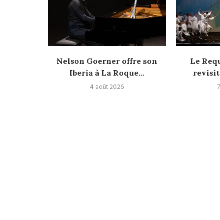
versité
Nelson Goerner offre son
Le Req
Iberia à La Roque...
revisit
4 août 2026
7