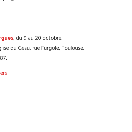
rgues
,
du 9 au 20 octobre.
glise du Gesu, rue Furgole, Toulouse.
 87.
ers