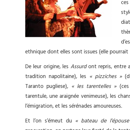
ces
sty
dia
thè
d’e
ethnique dont elles sont issues (elle pourrait 
De leur origine, les
Assurd
ont repris, entre 
tradition napolitaine), les
« pizziches »
(da
Taranto pugliese),
« les tarentelles »
(ces 
tarentule, une araignée venimeuse), les cha
l’émigration, et les sérénades amoureuses.
Et l’on s’émeut du
« bateau de l’épouse