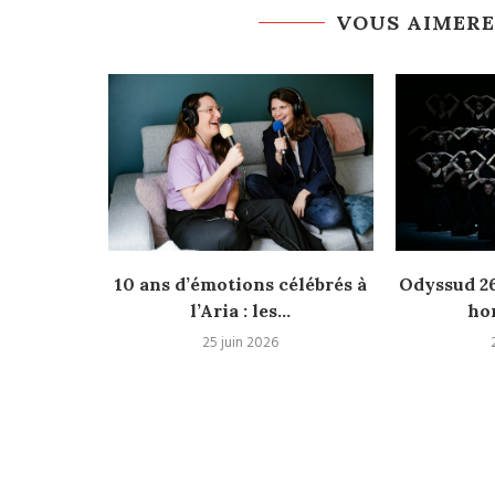
VOUS AIMERE
sanne fait
10 ans d’émotions célébrés à
Odyssud 26
ouse
l’Aria : les...
ho
25 juin 2026