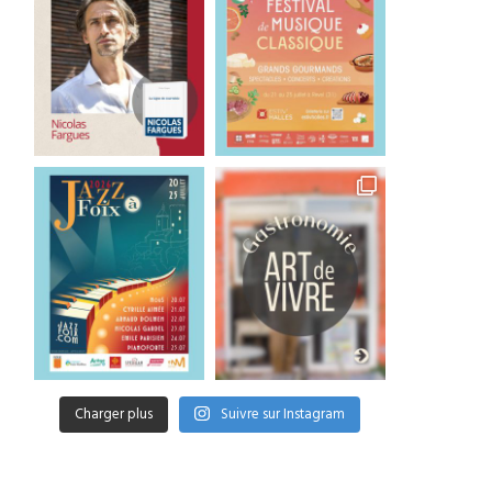
5e édition du Festival de
Hans Zimmer, du cinéma 
Toulouse
scène
19 mai 2026
6 mai 2026
Charger plus
Suivre sur Instagram