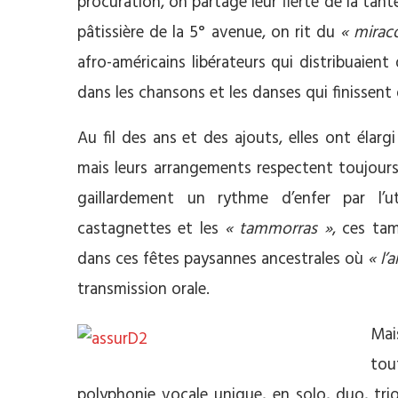
procuration, on partage leur fierté de la tan
pâtissière de la 5° avenue, on rit du
« mirac
afro-américains libérateurs qui distribuaie
dans les chansons et les danses qui finissent 
Au fil des ans et des ajouts, elles ont élarg
mais leurs arrangements respectent toujours l
gaillardement un rythme d’enfer par l’ut
castagnettes et les
« tammorras »
, ces tam
dans ces fêtes paysannes ancestrales où
« l’
transmission orale.
Mai
tou
polyphonie vocale unique, en solo, duo, tr