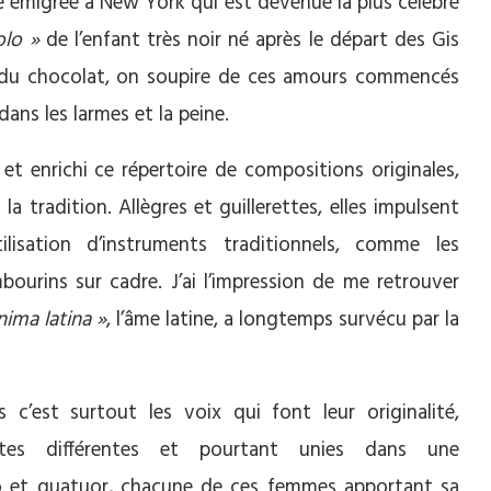
te émigrée à New York qui est devenue la plus célèbre
olo »
de l’enfant très noir né après le départ des Gis
nt du chocolat, on soupire de ces amours commencés
dans les larmes et la peine.
i et enrichi ce répertoire de compositions originales,
a tradition. Allègres et guillerettes, elles impulsent
ilisation d’instruments traditionnels, comme les
bourins sur cadre. J’ai l’impression de me retrouver
anima latina »
, l’âme latine, a longtemps survécu par la
s c’est surtout les voix qui font leur originalité,
tes différentes et pourtant unies dans une
io et quatuor, chacune de ces femmes apportant sa