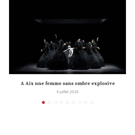
A Aix une femme sans ombre explosive
C
8 juillet 2026