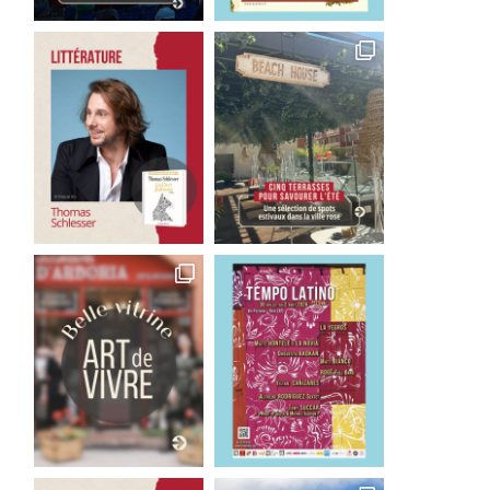
odigieux Salomé servie par
Salomé, un clash familia
une fabuleuse Salomé
rythme d’un tsunami..
2 juin 2026
25 mai 2026