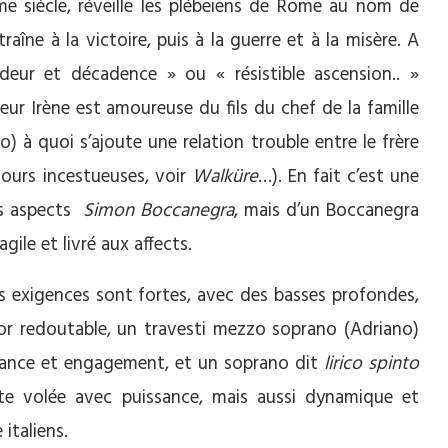
 siècle, réveille les plébeiens de Rome au nom de
traîne à la victoire, puis à la guerre et à la misère. A
deur et décadence » ou « résistible ascension.. »
ur Irène est amoureuse du fils du chef de la famille
 à quoi s’ajoute une relation trouble entre le frère
ours incestueuses, voir
Walküre
…). En fait c’est une
ins aspects
Simon Boccanegra
, mais d’un Boccanegra
gile et livré aux affects.
s exigences sont fortes, avec des basses profondes,
or redoutable, un travesti mezzo soprano (Adriano)
sance et engagement, et un soprano dit
lirico spinto
ute volée avec puissance, mais aussi dynamique et
 italiens.