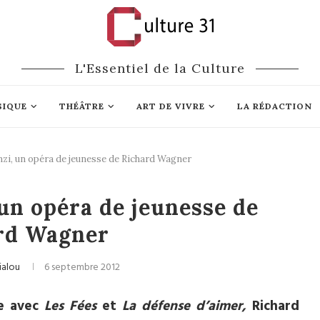
L'Essentiel de la Culture
SIQUE
THÉÂTRE
ART DE VIVRE
LA RÉDACTION
nzi, un opéra de jeunesse de Richard Wagner
Opéra
 un opéra de jeunesse de
rd Wagner
ialou
6 septembre 2012
se avec
Les Fées
et
La défense
d’aimer,
Richard