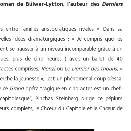
oman de Bülwer-Lytton, l’auteur des
Derniers
s entre familles aristocratiques rivales ». Dans sa
les idées dramaturgiques : « Je compris que les
ent se hausser à un niveau incomparable grâce à un
ques, plus de cinq heures ( avec un ballet de 40
tractes comprises,
Rienzi
ou
Le Dernier des
tribuns
, «
herche la jeunesse »,
est un phénoménal coup d’essai
e ce
Grand
opéra tragique en cinq actes est un chef-
“capitolesque“, Pinchas Steinberg dirige ce péplum
œurs complets, le Chœur du Capitole et le Chœur de