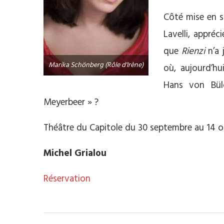
Côté mise en s
Lavelli, appréc
que
Rienzi
n’a 
Marika Schönberg (Rôle d'Irène)
où, aujourd’
Hans von Bülo
Meyerbeer » ?
Théâtre du Capitole du 30 septembre au 14 oc
Michel Grialou
Réservation