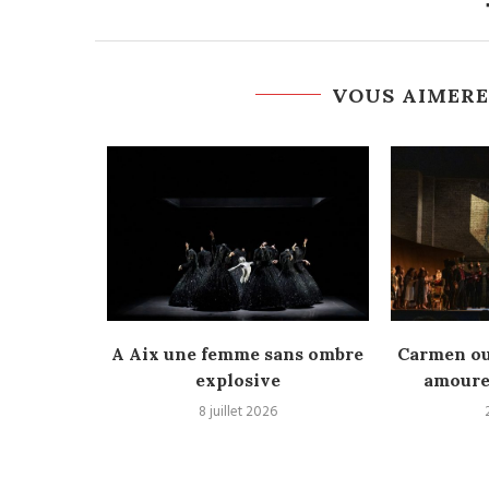
VOUS AIMERE
apitole •
A Aix une femme sans ombre
Carmen ou
aire...
explosive
amoureu
8 juillet 2026