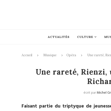
ACTUALITÉS
CULTURE
MU
Accueil
Musique
Opéra
Une rareté, Rie
Une rareté, Rienzi,
Richa
écrit par
Michel Gr
Faisant partie du triptyque de jeunes