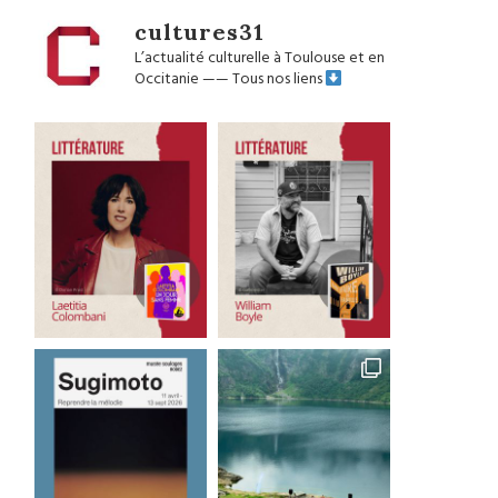
cultures31
L’actualité culturelle à Toulouse et en
Occitanie
——
Tous nos liens
Good Bye Wolfgang !
Les films qu’il faut avoir 
La...
1 août 2026
29 juillet 2026