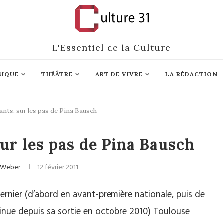
L'Essentiel de la Culture
SIQUE
THÉÂTRE
ART DE VIVRE
LA RÉDACTION
nts, sur les pas de Pina Bausch
éma
Danse
ur les pas de Pina Bausch
a Weber
12 février 2011
dernier (d’abord en avant-première nationale, puis de
inue depuis sa sortie en octobre 2010) Toulouse