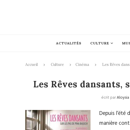
ACTUALITÉS
CULTURE
MU
Accueil
Culture
Cinéma
Les Rêves dansa
Cin
Les Rêves dansants, s
écrit par
Aloysi
Depuis l’été 
manière cont