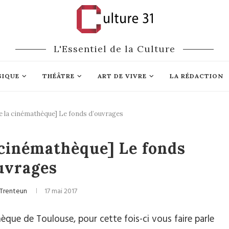
L'Essentiel de la Culture
SIQUE
THÉÂTRE
ART DE VIVRE
LA RÉDACTION
e la cinémathèque] Le fonds d’ouvrages
a
Patrimoine
 cinémathèque] Le fonds
uvrages
 Trenteun
17 mai 2017
èque de Toulouse, pour cette fois-ci vous faire parle