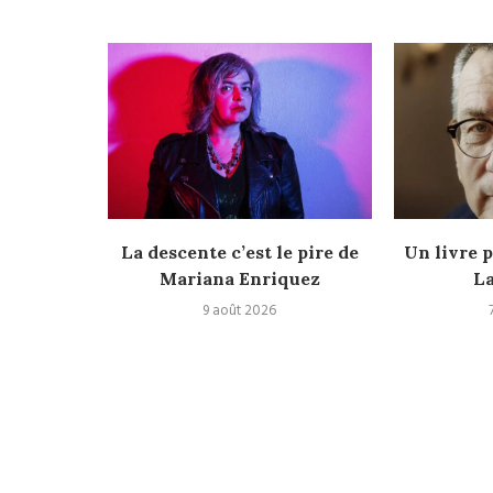
ux, deux
La descente c’est le pire de
Un livre 
ar Jane...
Mariana Enriquez
La
9 août 2026