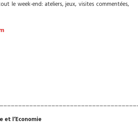
t le week-end: ateliers, jeux, visites commentées,
om
_____________________________________
re et l’Economie