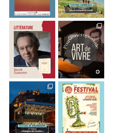
n livre pour le week-end :
Laetitia Colombani, u
La fête...
combat pour toutes
31 juillet 2026
30 juillet 2026