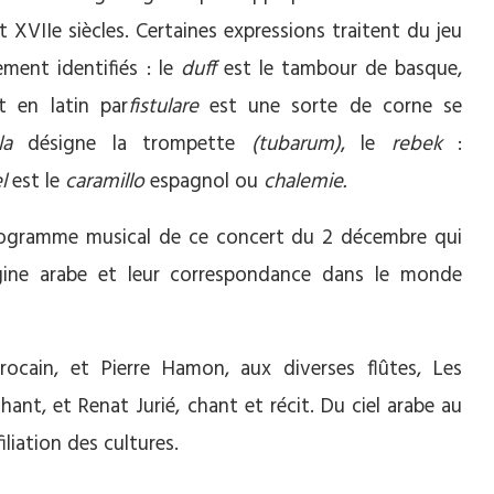
 XVIIe siècles. Certaines expressions traitent du jeu
ment identifiés : le
duff
est le tambour de basque,
it en latin par
fistulare
est une sorte de corne se
la
désigne la trompette
(tubarum)
, le
rebek
:
l
est le
caramillo
espagnol ou
chalemie.
rogramme musical de ce concert du 2 décembre qui
igine arabe et leur correspondance dans le monde
ocain, et Pierre Hamon, aux diverses flûtes, Les
hant, et Renat Jurié, chant et récit. Du ciel arabe au
iliation des cultures.