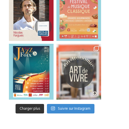
ans Zimmer, du cinéma à la
Kazokoo : un an après, 
scène
cuisine s’impose...
6 mai 2026
28 mars 2026
Charger plus
Suivre sur Instagram