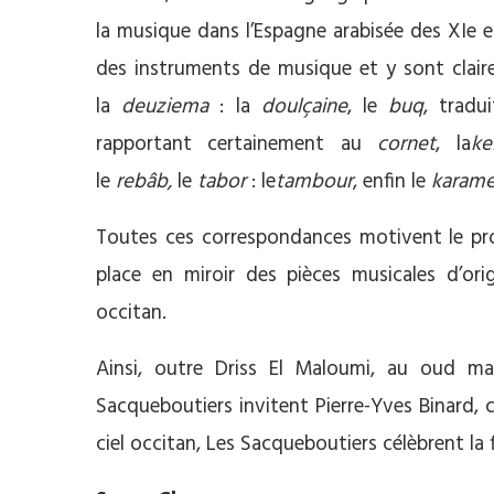
la musique dans l’Espagne arabisée des XIe et
des instruments de musique et y sont claire
la
deuziema
: la
doulçaine
, le
buq
, tradu
rapportant certainement au
cornet
, la
ke
le
rebâb,
le
tabor
: le
tambour
, enfin le
karame
Toutes ces correspondances motivent le p
place en miroir des pièces musicales d’or
occitan.
Ainsi, outre Driss El Maloumi, au oud mar
Sacqueboutiers invitent Pierre-Yves Binard, c
ciel occitan, Les Sacqueboutiers célèbrent la f