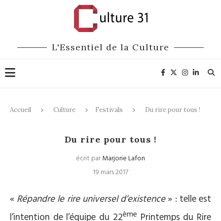
L'Essentiel de la Culture
Accueil
Culture
Festivals
Du rire pour tous !
Festivals
Humour
Du rire pour tous !
écrit par
Marjorie Lafon
19 mars 2017
«
Répandre le rire universel d’existence
» : telle est
ème
l’intention de l’équipe du 22
Printemps du Rire