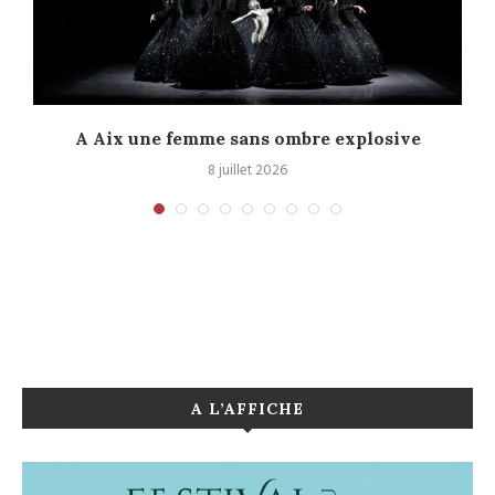
A Aix une femme sans ombre explosive
C
8 juillet 2026
A L’AFFICHE