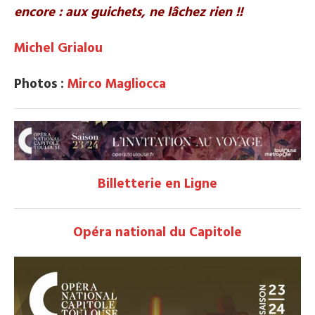
encore : aux guichets, ne lâchez rien !!
Michel Grialou
Photos :
Mirco Magliocca
Billetterie en Ligne
Opéra national du Capitole