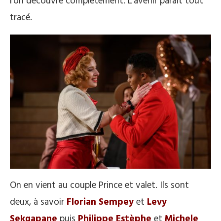
l’on découvre complètement. L’avenir paraît tout
tracé.
On en vient au couple Prince et valet. Ils sont
deux, à savoir
Florian Sempey
et
Levy
Sekgapane
puis
Philippe Estèphe
et
Michele