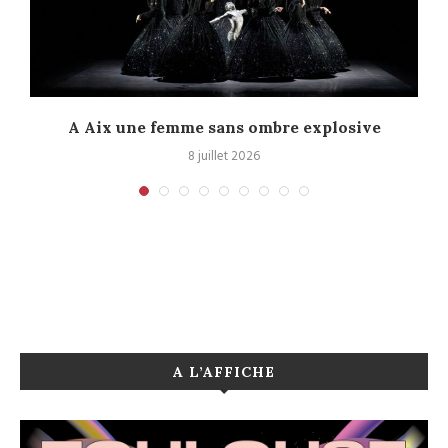
A Aix une femme sans ombre explosive
C
8 juillet 2026
A L’AFFICHE