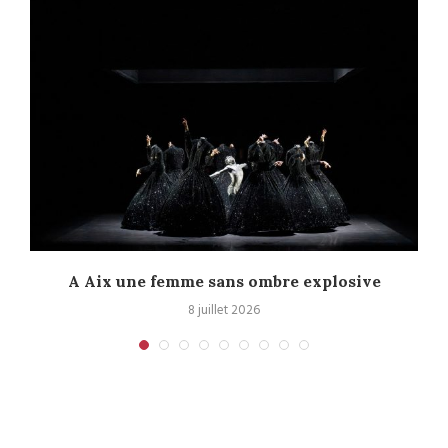
A Aix une femme sans ombre explosive
C
8 juillet 2026