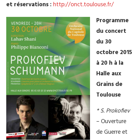
et réservations :
http://onct.toulouse.fr/
Programme
du concert
du 30
octobre 2015
à 20 h à la
Halle aux
Grains de
Toulouse
* S. Prokofiev
– Ouverture
de Guerre et