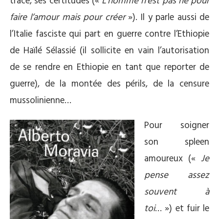
trace, ses certitudes («
L’homme n’est pas né pour
faire l’amour mais pour créer
»). Il y parle aussi de
l’Italie fasciste qui part en guerre contre l’Ethiopie
de Haïlé Sélassié (il sollicite en vain l’autorisation
de se rendre en Ethiopie en tant que reporter de
guerre), de la montée des périls, de la censure
mussolinienne…
Pour soigner
son spleen
amoureux («
Je
pense assez
souvent à
toi
… ») et fuir le