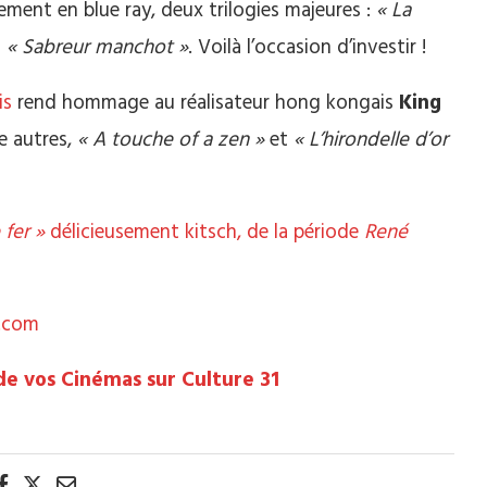
ement en blue ray, deux trilogies majeures :
« La
u
« Sabreur manchot »
. Voilà l’occasion d’investir !
is
rend hommage au réalisateur hong kongais
King
re autres,
« A touche of a zen »
et
« L’hirondelle d’or
 fer »
délicieusement kitsch, de la période
René
n.com
de vos Cinémas sur Culture 31