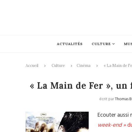
ACTUALITÉS
CULTURE
MU
Accueil
Culture
Cinéma
« La Main de F
Ciné
« La Main de Fer », u
écrit par
Thomas B
Ecouter aussi 
week-end »
du