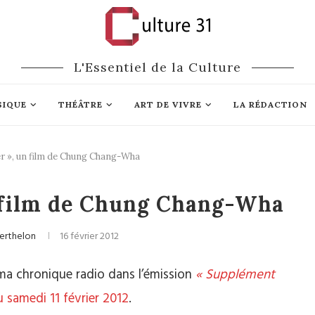
L'Essentiel de la Culture
SIQUE
THÉÂTRE
ART DE VIVRE
LA RÉDACTION
er », un film de Chung Chang-Wha
ma
CD / DVD
n film de Chung Chang-Wha
erthelon
16 février 2012
ma chronique radio dans l’émission
« Supplément
 samedi 11 février 2012
.