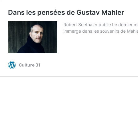
Dans les pensées de Gustav Mahler
Robert Seethaler publie Le dernier m
immerge dans les souvenirs de Mahler.
Culture 31