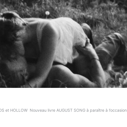
et HOLLOW Nouveau livre AUGUST SONG à paraître à l’occasion du f