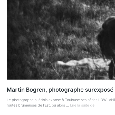
Martin Bogren, photographe surexposé
Le photographe suédois expose à Toulouse ses séries LOWLANDS 
Martin
routes brumeuses de l’Est, ou alors …
Lire la suite de
Bogren,